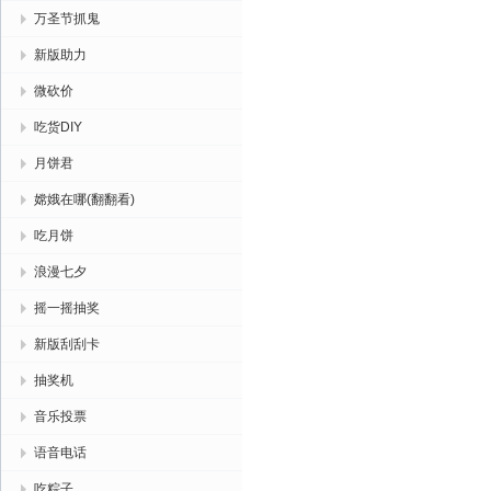
万圣节抓鬼
新版助力
微砍价
吃货DIY
月饼君
嫦娥在哪(翻翻看)
吃月饼
浪漫七夕
摇一摇抽奖
新版刮刮卡
抽奖机
音乐投票
语音电话
吃粽子