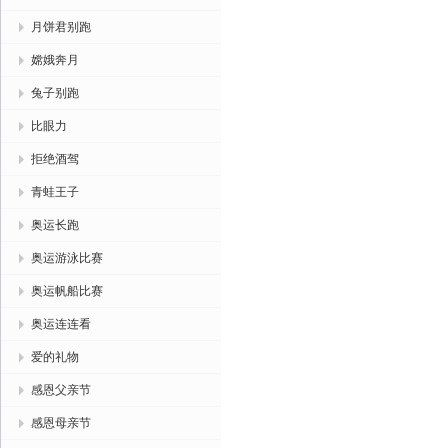
月饼君别跑
嫦娥奔月
兔子别跑
比眼力
拒绝酒驾
青蛙王子
奥运长跑
奥运游泳比赛
奥运帆船比赛
奥运连连看
爱的礼物
感恩父亲节
感恩母亲节