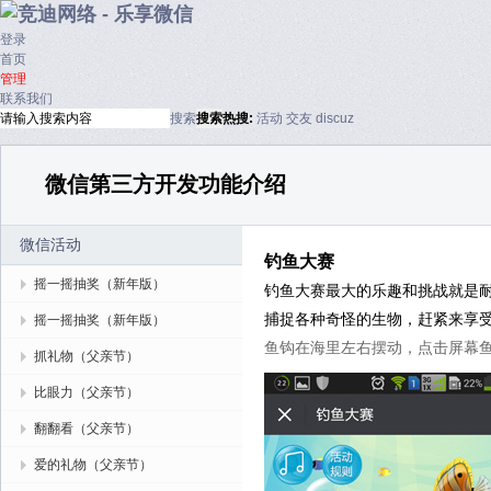
登录
首页
管理
联系我们
搜索
搜索
热搜:
活动
交友
discuz
微信第三方开发功能介绍
微信活动
钓鱼大赛
摇一摇抽奖（新年版）
钓鱼大赛最大的乐趣和挑战就是
捕捉各种奇怪的生物，赶紧来享
摇一摇抽奖（新年版）
鱼钩在海里左右摆动，点击屏幕
抓礼物（父亲节）
比眼力（父亲节）
翻翻看（父亲节）
爱的礼物（父亲节）