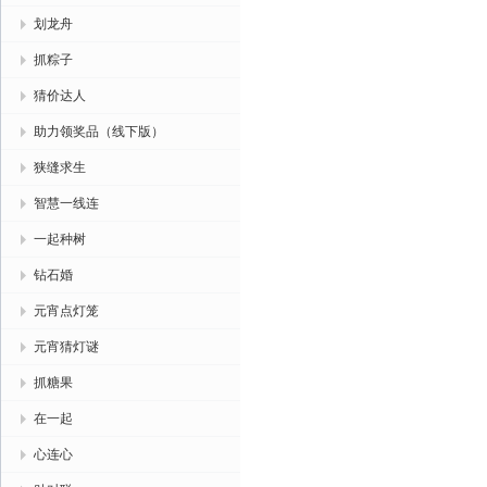
划龙舟
抓粽子
猜价达人
助力领奖品（线下版）
狭缝求生
智慧一线连
一起种树
钻石婚
元宵点灯笼
元宵猜灯谜
抓糖果
在一起
心连心