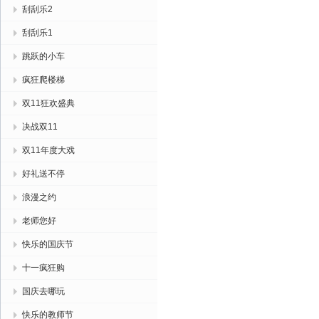
刮刮乐2
刮刮乐1
跳跃的小车
疯狂爬楼梯
双11狂欢盛典
决战双11
双11年度大戏
好礼送不停
浪漫之约
老师您好
快乐的国庆节
十一疯狂购
国庆去哪玩
快乐的教师节