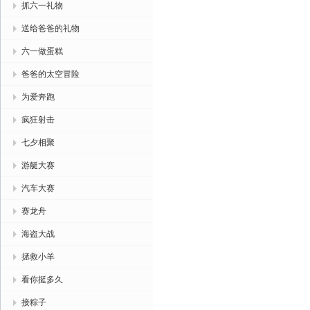
抓六一礼物
送给爸爸的礼物
六一做蛋糕
爸爸的太空冒险
为爱奔跑
疯狂射击
七夕相聚
游艇大赛
汽车大赛
赛龙舟
海盗大战
拯救小羊
看你挺多久
接粽子