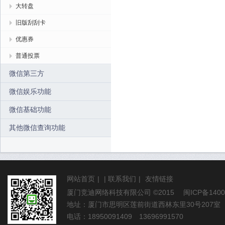
大转盘
旧版刮刮卡
优惠券
普通投票
微信第三方
微信娱乐功能
微信基础功能
其他微信查询功能
网站首页
|
|
联系我们
|
友情链接
厦门竞迪网络科技有限公司
©2015
闽ICP备1400
地址：厦门市思明区莲前街道西林东里30号207室
电话：18950091409 13696991570