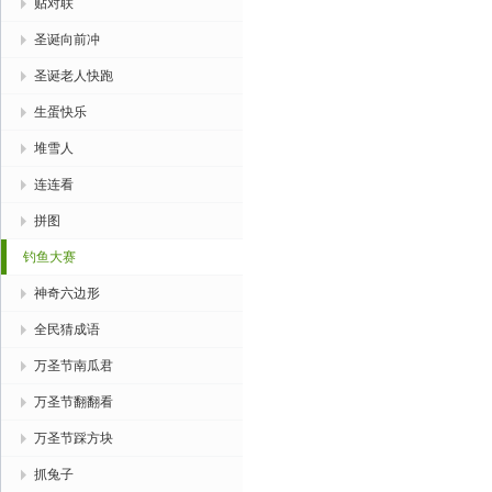
贴对联
圣诞向前冲
圣诞老人快跑
生蛋快乐
堆雪人
连连看
拼图
钓鱼大赛
神奇六边形
全民猜成语
万圣节南瓜君
万圣节翻翻看
万圣节踩方块
抓兔子