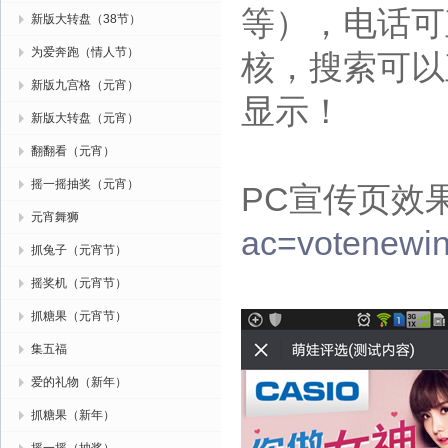
等），电话可
新版大转盘（38节）
为爱奔跑（情人节）
核，搜索可以
新版九宫格（元宵）
显示！
新版大转盘（元宵）
翻翻看（元宵）
摇一摇抽奖（元宵）
PC宣传页效
元宵舞狮
ac=votenewi
抓兔子（元宵节）
摇奖机（元宵节）
抓糖果（元宵节）
集五福
爱的礼物（新年）
抓糖果（新年）