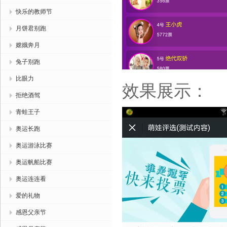
快乐的教师节
月饼君别跑
嫦娥奔月
兔子别跑
比眼力
效果展示：
拒绝酒驾
青蛙王子
奥运长跑
奥运游泳比赛
奥运帆船比赛
奥运连连看
爱的礼物
感恩父亲节