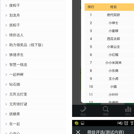
接粽子
划龙舟
抓粽子
猜价达人
助力领奖品（线下版）
狭缝求生
智慧一线连
一起种树
钻石婚
元宵点灯笼
元宵猜灯谜
抓糖果
在一起
心连心