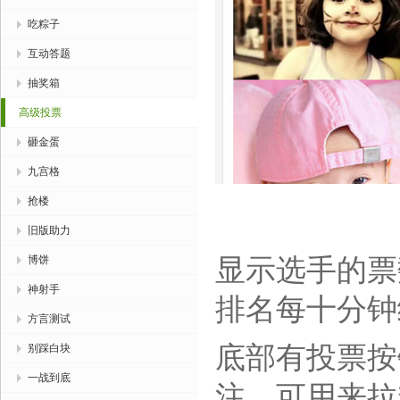
吃粽子
互动答题
抽奖箱
高级投票
砸金蛋
九宫格
抢楼
旧版助力
显示选手的票
博饼
神射手
排名每十分钟
方言测试
底部有投票按
别踩白块
一战到底
注，可用来拉