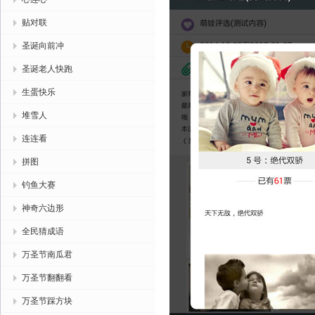
贴对联
圣诞向前冲
圣诞老人快跑
生蛋快乐
堆雪人
连连看
拼图
钓鱼大赛
神奇六边形
全民猜成语
万圣节南瓜君
万圣节翻翻看
万圣节踩方块