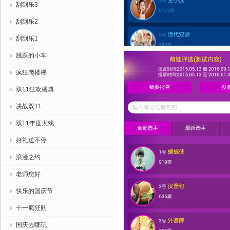
刮刮乐3
刮刮乐2
刮刮乐1
跳跃的小车
疯狂爬楼梯
双11狂欢盛典
决战双11
双11年度大戏
好礼送不停
浪漫之约
老师您好
快乐的国庆节
十一疯狂购
国庆去哪玩