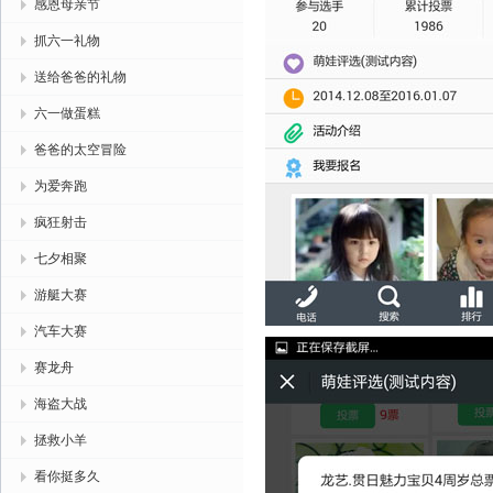
感恩母亲节
抓六一礼物
送给爸爸的礼物
六一做蛋糕
爸爸的太空冒险
为爱奔跑
疯狂射击
七夕相聚
游艇大赛
汽车大赛
赛龙舟
海盗大战
拯救小羊
看你挺多久