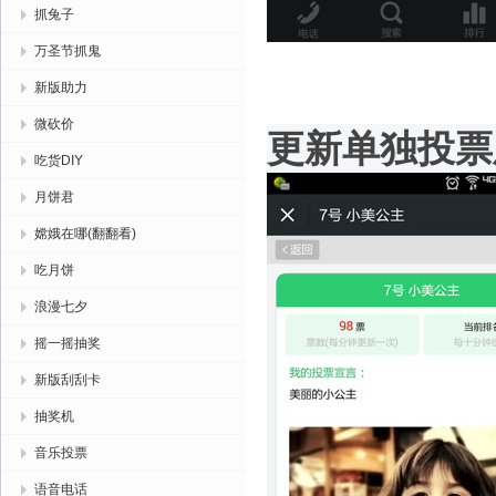
抓兔子
万圣节抓鬼
新版助力
微砍价
更新单独投票
吃货DIY
月饼君
嫦娥在哪(翻翻看)
吃月饼
浪漫七夕
摇一摇抽奖
新版刮刮卡
抽奖机
音乐投票
语音电话