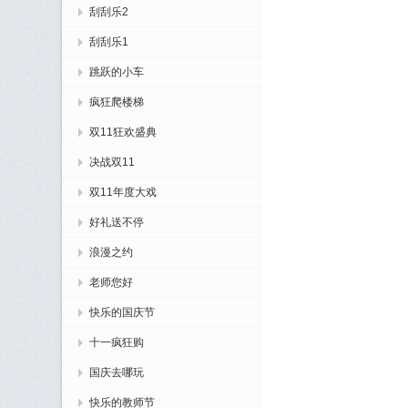
刮刮乐2
刮刮乐1
跳跃的小车
疯狂爬楼梯
双11狂欢盛典
决战双11
双11年度大戏
好礼送不停
浪漫之约
老师您好
快乐的国庆节
十一疯狂购
国庆去哪玩
快乐的教师节