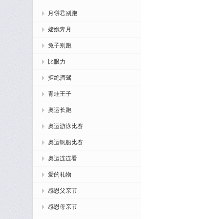
月饼君别跑
嫦娥奔月
兔子别跑
比眼力
拒绝酒驾
青蛙王子
奥运长跑
奥运游泳比赛
奥运帆船比赛
奥运连连看
爱的礼物
感恩父亲节
感恩母亲节