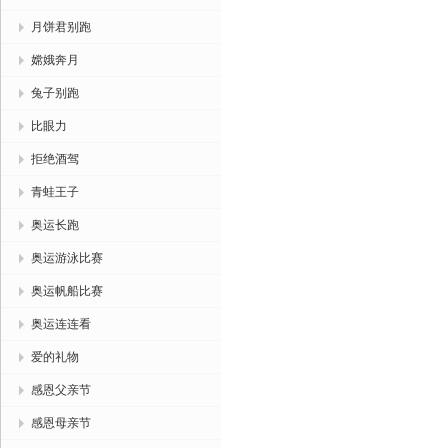
月饼君别跑
嫦娥奔月
兔子别跑
比眼力
拒绝酒驾
青蛙王子
奥运长跑
奥运游泳比赛
奥运帆船比赛
奥运连连看
爱的礼物
感恩父亲节
感恩母亲节