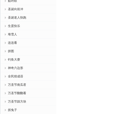
贴对联
圣诞向前冲
圣诞老人快跑
生蛋快乐
堆雪人
连连看
拼图
钓鱼大赛
神奇六边形
全民猜成语
万圣节南瓜君
万圣节翻翻看
万圣节踩方块
抓兔子