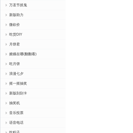
万圣节抓鬼
新版助力
微砍价
吃货DIY
月饼君
嫦娥在哪(翻翻看)
吃月饼
浪漫七夕
摇一摇抽奖
新版刮刮卡
抽奖机
音乐投票
语音电话
吃粽子