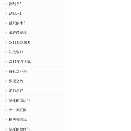
刮刮乐2
刮刮乐1
跳跃的小车
疯狂爬楼梯
双11狂欢盛典
决战双11
双11年度大戏
好礼送不停
浪漫之约
老师您好
快乐的国庆节
十一疯狂购
国庆去哪玩
快乐的教师节