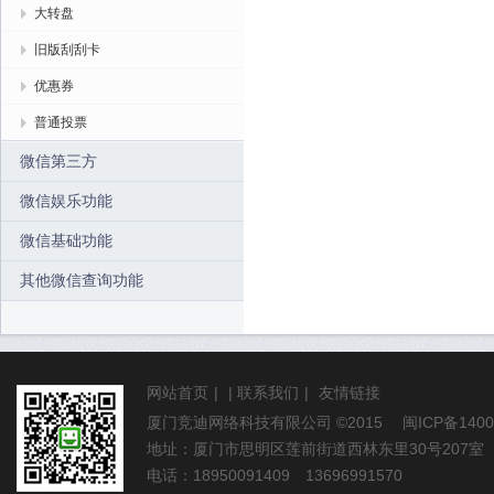
大转盘
旧版刮刮卡
优惠券
普通投票
微信第三方
微信娱乐功能
微信基础功能
其他微信查询功能
网站首页
|
|
联系我们
|
友情链接
厦门竞迪网络科技有限公司
©2015
闽ICP备1400
地址：厦门市思明区莲前街道西林东里30号207室
电话：18950091409 13696991570