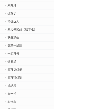
划龙舟
抓粽子
猜价达人
助力领奖品（线下版）
狭缝求生
智慧一线连
一起种树
钻石婚
元宵点灯笼
元宵猜灯谜
抓糖果
在一起
心连心