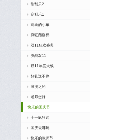
刮刮乐2
刮刮乐1
跳跃的小车
疯狂爬楼梯
双11狂欢盛典
决战双11
双11年度大戏
好礼送不停
浪漫之约
老师您好
快乐的国庆节
十一疯狂购
国庆去哪玩
快乐的教师节