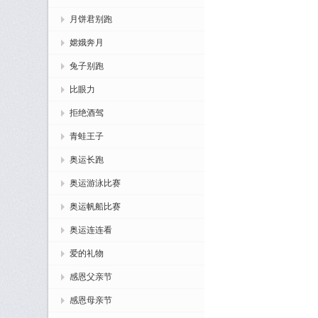
月饼君别跑
嫦娥奔月
兔子别跑
比眼力
拒绝酒驾
青蛙王子
奥运长跑
奥运游泳比赛
奥运帆船比赛
奥运连连看
爱的礼物
感恩父亲节
感恩母亲节