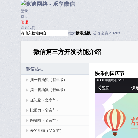
登录
首页
管理
联系我们
搜索
搜索
热搜:
活动
交友
discuz
微信第三方开发功能介绍
微信活动
快乐的国庆节
摇一摇抽奖（新年版）
摇一摇抽奖（新年版）
抓礼物（父亲节）
比眼力（父亲节）
翻翻看（父亲节）
爱的礼物（父亲节）