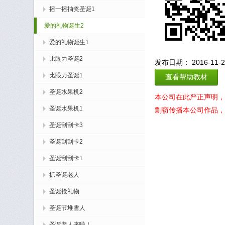
摇一摇抽奖圣诞1
爱的礼物诞生2
爱的礼物诞生1
比眼力圣诞2
发布日期： 2016-11-22
比眼力圣诞1
查看帮助教材
圣诞水果机2
本公司在此严正声明，
圣诞水果机1
剽窃传播本公司作品，
圣诞刮刮卡3
圣诞刮刮卡2
圣诞刮刮卡1
抓圣诞老人
圣诞抢礼物
圣诞节堆雪人
圣诞老人来啦！