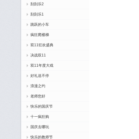
刮刮乐2
刮刮乐1
跳跃的小车
疯狂爬楼梯
双11狂欢盛典
决战双11
双11年度大戏
好礼送不停
浪漫之约
老师您好
快乐的国庆节
十一疯狂购
国庆去哪玩
快乐的教师节