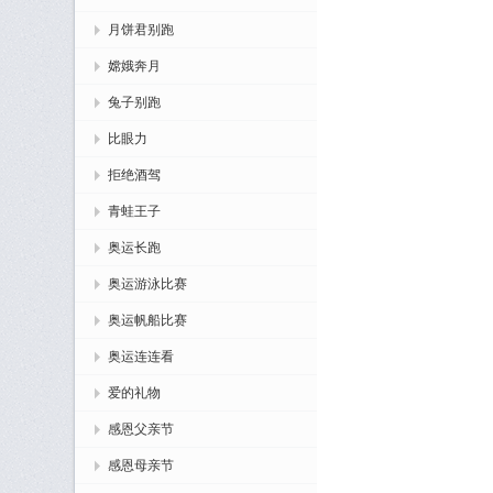
月饼君别跑
嫦娥奔月
兔子别跑
比眼力
拒绝酒驾
青蛙王子
奥运长跑
奥运游泳比赛
奥运帆船比赛
奥运连连看
爱的礼物
感恩父亲节
感恩母亲节