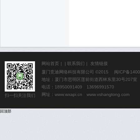
网站首页
|
|
联系我们
|
友情链接
厦门竞迪网络科技有限公司
©2015
闽ICP备1400
地址：厦门市思明区莲前街道西林东里30号207室
电话：18950091409 13696991570
网址：
www.wxapi.cn
www.vshangtong.com
扫一扫关注我们
回顶部