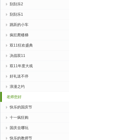
刮刮乐2
刮刮乐1
跳跃的小车
疯狂爬楼梯
双11狂欢盛典
决战双11
双11年度大戏
好礼送不停
浪漫之约
老师您好
快乐的国庆节
十一疯狂购
国庆去哪玩
快乐的教师节