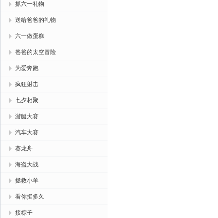
抓六一礼物
送给爸爸的礼物
六一做蛋糕
爸爸的太空冒险
为爱奔跑
疯狂射击
七夕相聚
游艇大赛
汽车大赛
赛龙舟
海盗大战
拯救小羊
看你挺多久
接粽子