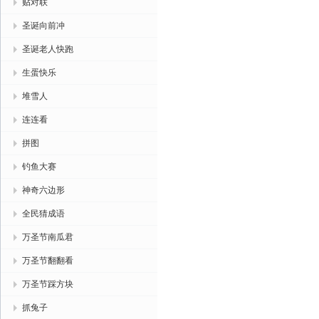
贴对联
圣诞向前冲
圣诞老人快跑
生蛋快乐
堆雪人
连连看
拼图
钓鱼大赛
神奇六边形
全民猜成语
万圣节南瓜君
万圣节翻翻看
万圣节踩方块
抓兔子