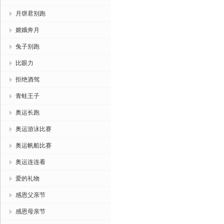
月饼君别跑
嫦娥奔月
兔子别跑
比眼力
拒绝酒驾
青蛙王子
奥运长跑
奥运游泳比赛
奥运帆船比赛
奥运连连看
爱的礼物
感恩父亲节
感恩母亲节