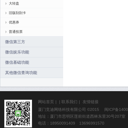
大转盘
旧版刮刮卡
优惠券
普通投票
微信第三方
微信娱乐功能
微信基础功能
其他微信查询功能
网站首页
|
|
联系我们
|
友情链接
厦门竞迪网络科技有限公司
©2015
闽ICP备1400
地址：厦门市思明区莲前街道西林东里30号207室
电话：18950091409 13696991570