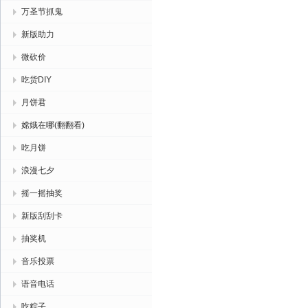
万圣节抓鬼
新版助力
微砍价
吃货DIY
月饼君
嫦娥在哪(翻翻看)
吃月饼
浪漫七夕
摇一摇抽奖
新版刮刮卡
抽奖机
音乐投票
语音电话
吃粽子