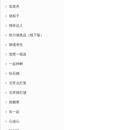
划龙舟
抓粽子
猜价达人
助力领奖品（线下版）
狭缝求生
智慧一线连
一起种树
钻石婚
元宵点灯笼
元宵猜灯谜
抓糖果
在一起
心连心