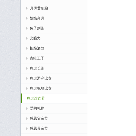
月饼君别跑
嫦娥奔月
兔子别跑
比眼力
拒绝酒驾
青蛙王子
奥运长跑
奥运游泳比赛
奥运帆船比赛
奥运连连看
爱的礼物
感恩父亲节
感恩母亲节