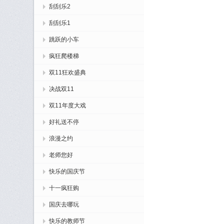
刮刮乐2
刮刮乐1
跳跃的小车
疯狂爬楼梯
双11狂欢盛典
决战双11
双11年度大戏
好礼送不停
浪漫之约
老师您好
快乐的国庆节
十一疯狂购
国庆去哪玩
快乐的教师节